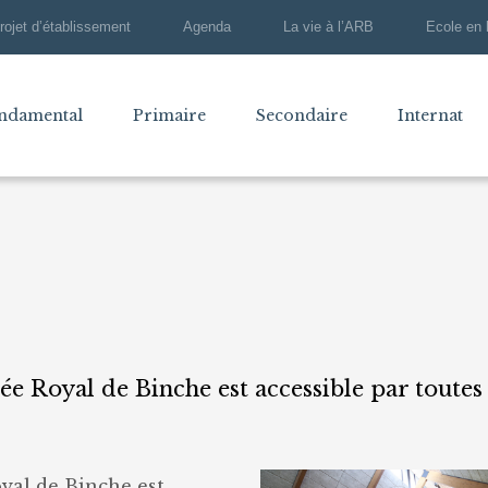
rojet d’établissement
Agenda
La vie à l’ARB
Ecole en 
ndamental
Primaire
Secondaire
Internat
ée Royal de Binche est accessible par toutes 
oyal de Binche est