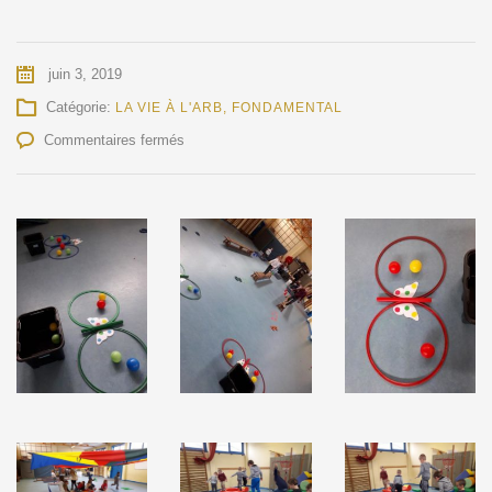
juin 3, 2019
Catégorie:
LA VIE À L'ARB
,
FONDAMENTAL
sur
Commentaires fermés
Psychomotricité
des
enfants
de
maternelle