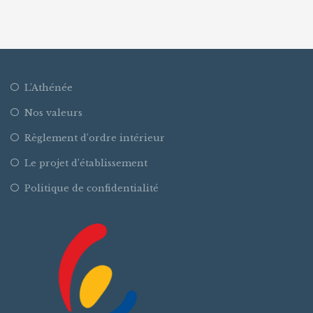
v
i
g
L’Athénée
a
Nos valeurs
Règlement d’ordre intérieur
t
Le projet d’établissement
i
Politique de confidentialité
o
n
d
e