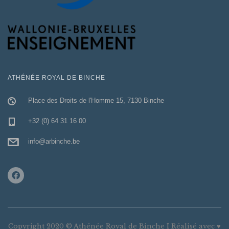
s
a
r
ATHÉNÉE ROYAL DE BINCHE
t
Place des Droits de l'Homme 15, 7130 Binche
i
+32 (0) 64 31 16 00
c
info@arbinche.be
l
e
s
Copyright 2020 © Athénée Royal de Binche I Réalisé avec ♥