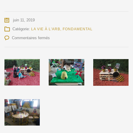
juin 11, 2019
Catégorie:
LA VIE À L'ARB
,
FONDAMENTAL
sur
Commentaires fermés
Les
abeilles
en
2ème
maternelle