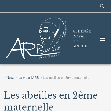
ATHÉNÉE
ROYAL
DE
BINCHE
>
News
>
La vie à l'ARB
>
Les abeilles en 2ème maternelle
Les abeilles en 2ème
maternelle