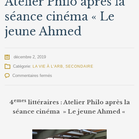
Atelier Philo après la
séance cinéma « Le
jeune Ahmed
décembre 2, 2019
Catégorie:
LA VIE À L'ARB
,
SECONDAIRE
sur
Commentaires fermés
4emes
littéraires
:
emes
Atelier
4
littéraires : Atelier Philo après la
Philo
séance cinéma » Le jeune Ahmed «
après
la
séance
cinéma
«