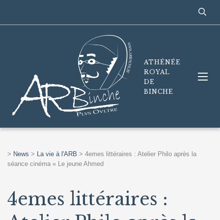
ATHÉNÉE
ROYAL
DE
BINCHE
>
News
>
La vie à l'ARB
>
4emes littéraires : Atelier Philo après la
séance cinéma « Le jeune Ahmed
4emes littéraires :