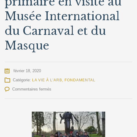
primaire en visite au
Musée International
du Carnaval et du
Masque
février 18, 2020
Catégorie:
LA VIE À L'ARB
,
FONDAMENTAL
sur
Commentaires fermés
Les
élèves
de
2ème
primaire
en
visite