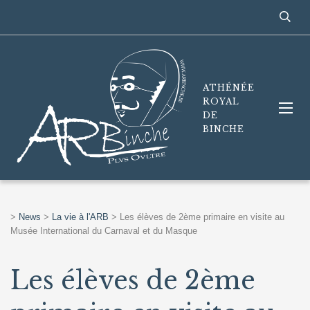
ATHÉNÉE
ROYAL
DE
BINCHE
>
News
>
La vie à l'ARB
>
Les élèves de 2ème primaire en visite au
Musée International du Carnaval et du Masque
Les élèves de 2ème