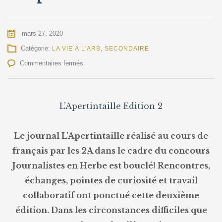
mars 27, 2020
Catégorie:
LA VIE À L'ARB
,
SECONDAIRE
sur
Commentaires fermés
Le
journal
L’Apertintaille
L’Apertintaille Edition 2
Le journal L’Apertintaille réalisé au cours de
français par les 2A dans le cadre du concours
Journalistes en Herbe est bouclé! Rencontres,
échanges, pointes de curiosité et travail
collaboratif ont ponctué cette deuxième
édition. Dans les circonstances difficiles que