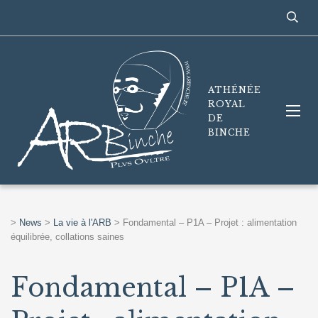
ATHÉNÉE
ROYAL
DE
BINCHE
>
News
>
La vie à l'ARB
>
Fondamental – P1A – Projet : alimentation
équilibrée, collations saines
Fondamental – P1A –