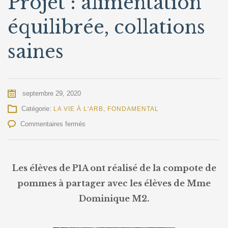
Projet : alimentation
équilibrée, collations
saines
septembre 29, 2020
Catégorie:
LA VIE À L'ARB
,
FONDAMENTAL
sur
Commentaires fermés
Fondamental
–
P1A
–
Les élèves de P1A ont réalisé de la compote de
Projet
pommes à partager avec les élèves de Mme
:
alimentation
Dominique M2.
équilibrée,
collations
saines