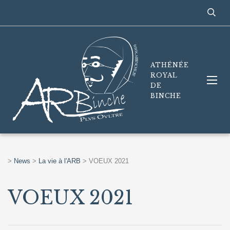
ATHÉNÉE
ROYAL
DE
BINCHE
>
News
>
La vie à l'ARB
>
VOEUX 2021
VOEUX 2021