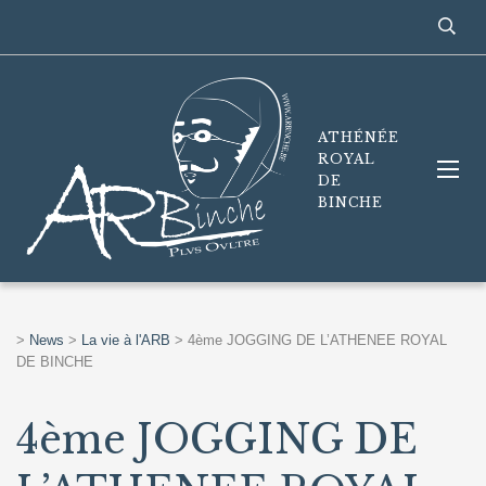
ATHÉNÉE
ROYAL
DE
BINCHE
>
News
>
La vie à l'ARB
>
4ème JOGGING DE L’ATHENEE ROYAL
DE BINCHE
4ème JOGGING DE