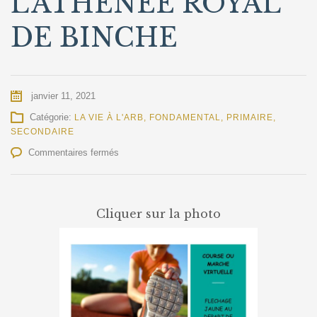
L’ATHENEE ROYAL
DE BINCHE
janvier 11, 2021
Catégorie:
LA VIE À L'ARB
,
FONDAMENTAL
,
PRIMAIRE
,
SECONDAIRE
sur
Commentaires fermés
4ème
JOGGING
DE
L’ATHENEE
Cliquer sur la photo
ROYAL
DE
BINCHE