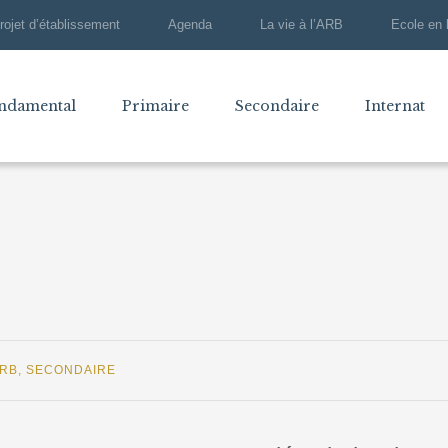
rojet d’établissement
Agenda
La vie à l’ARB
Ecole en 
ndamental
Primaire
Secondaire
Internat
ARB
,
SECONDAIRE