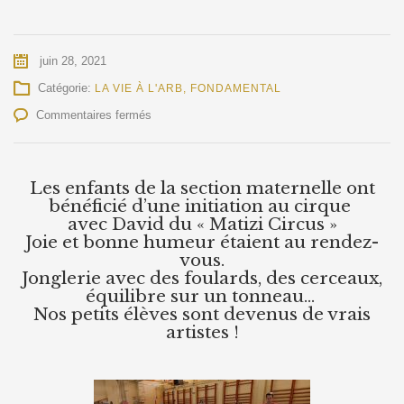
juin 28, 2021
Catégorie:
LA VIE À L'ARB
,
FONDAMENTAL
sur
Commentaires fermés
Tout
un
cirque
Les enfants de la section maternelle ont
en
bénéficié d’une initiation au cirque
matenelle
avec David du « Matizi Circus »
Joie et bonne humeur étaient au rendez-
vous.
Jonglerie avec des foulards, des cerceaux,
équilibre sur un tonneau…
Nos petits élèves sont devenus de vrais
artistes !