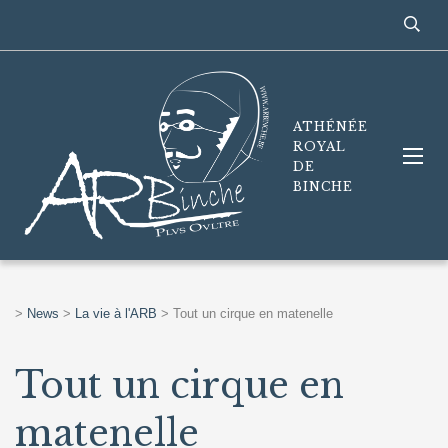
ATHÉNÉE
ROYAL
DE
BINCHE
>
News
>
La vie à l'ARB
>
Tout un cirque en matenelle
Tout un cirque en
matenelle