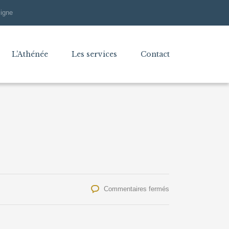
ligne
L’Athénée
Les services
Contact
sur
Commentaires fermés
Les
P5C
en