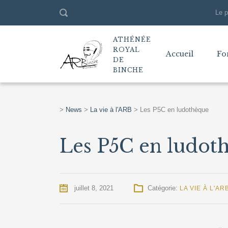
Le p
ATHÉNÉE
ROYAL
Accueil
Fo
DE
BINCHE
>
News
>
La vie à l'ARB
>
Les P5C en ludothèque
Les P5C en ludot
juillet 8, 2021
Catégorie:
LA VIE À L'AR