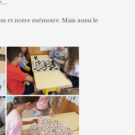
ludothèque
e….
on et notre mémoire. Mais aussi le