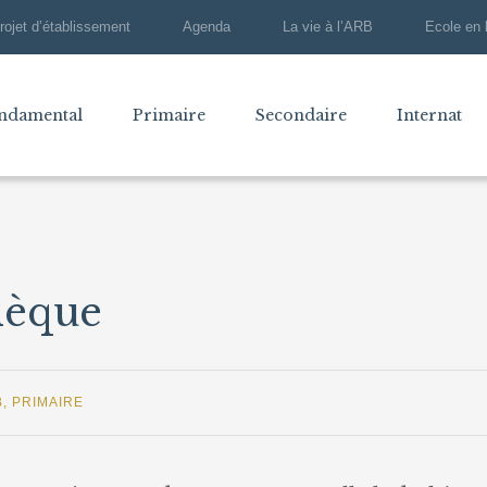
rojet d’établissement
Agenda
La vie à l’ARB
Ecole en 
ndamental
Primaire
Secondaire
Internat
hèque
B
,
PRIMAIRE