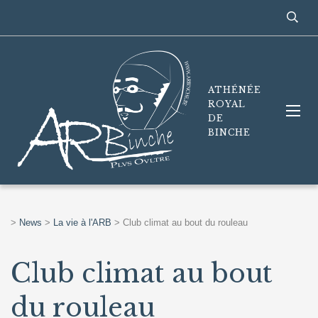
ATHÉNÉE
ROYAL
DE
BINCHE
>
News
>
La vie à l'ARB
>
Club climat au bout du rouleau
Club climat au bout
du rouleau