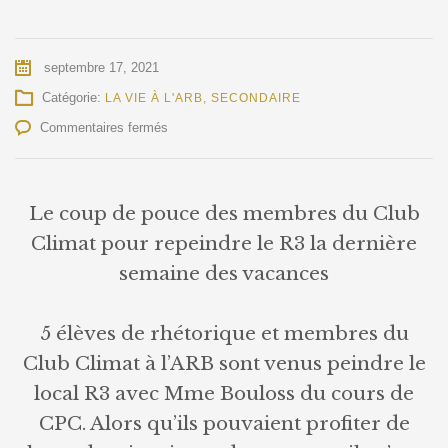
septembre 17, 2021
Catégorie:
LA VIE À L'ARB
,
SECONDAIRE
sur
Commentaires fermés
Club
climat
au
bout
Le coup de pouce des membres du Club
du
Climat pour repeindre le R3 la dernière
rouleau
semaine des vacances
5 élèves de rhétorique et membres du
Club Climat à l’ARB sont venus peindre le
local R3 avec Mme Bouloss du cours de
CPC. Alors qu’ils pouvaient profiter de