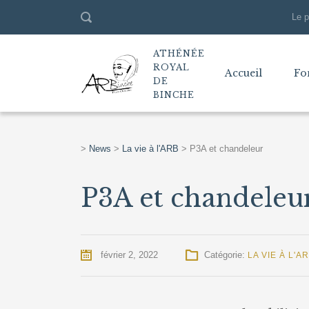
Le p
ATHÉNÉE
ROYAL
Accueil
Fo
DE
BINCHE
>
News
>
La vie à l'ARB
>
P3A et chandeleur
P3A et chandeleu
février 2, 2022
Catégorie:
LA VIE À L'A