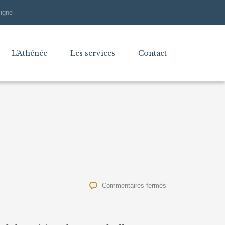
ligne
L’Athénée
Les services
Contact
sur
Commentaires fermés
P3A
et
chandeleur