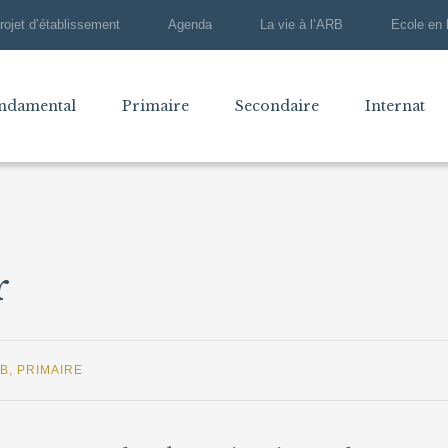
rojet d’établissement
Agenda
La vie à l’ARB
Ecole en 
ndamental
Primaire
Secondaire
Internat
r
RB
,
PRIMAIRE