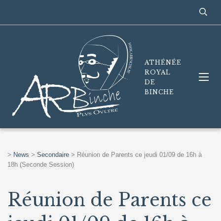
ATHÉNÉE
ROYAL
DE
BINCHE
>
News
>
Secondaire
>
Réunion de Parents ce jeudi 01/09 de 16h à
18h (Seconde Session)
Réunion de Parents ce