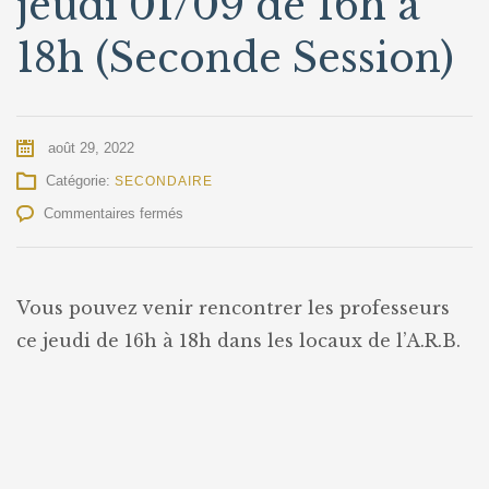
jeudi 01/09 de 16h à
18h (Seconde Session)
août 29, 2022
Catégorie:
SECONDAIRE
sur
Commentaires fermés
Réunion
de
Parents
ce
Vous pouvez venir rencontrer les professeurs
jeudi
ce jeudi de 16h à 18h dans les locaux de l’A.R.B.
01/09
de
16h
à
18h
(Seconde
Session)