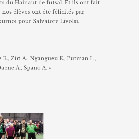
(5èmes
du Hainaut de futsal. Et ils ont fait
&
os élèves ont été félicités par
6èmes)
ournoi pour Salvatore Livolsi.
e R., Ziri A., Ngangueu E., Putman L.,
aene A., Spano A. »