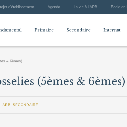
rojet d’établissement
Agenda
La vie à l’ARB
Ecole en 
ndamental
Primaire
Secondaire
Internat
èmes & 6èmes)
sselies (5èmes & 6èmes)
 L'ARB
,
SECONDAIRE