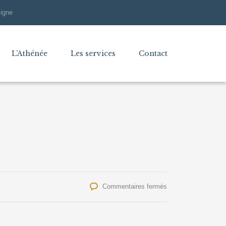
ligne
L’Athénée
Les services
Contact
sur
Commentaires fermés
Tournoi
Futsal
Gosselies