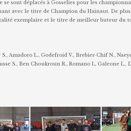
 se sont déplacés à Gosselies pour les championnats 
ant avec le titre de Champion du Hainaut. De plus, n
alité exemplaire et le titre de meilleur buteur du t
r S., Amadoro L., Godefroid V., Brebier-Chif N., Naey
sse S., Ben Choukroun R., Romano L, Galeone L., D