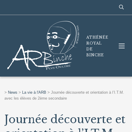
ATHÉNÉE
ROYAL
DE
BINCHE
>
News
>
La vie à l'ARB
>
Journée découverte et orientation à l’I.T.M.
avec les élèves de 2ème secondaire
Journée découverte et