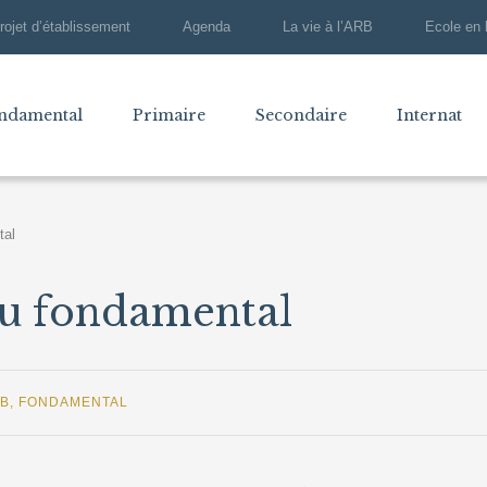
rojet d’établissement
Agenda
La vie à l’ARB
Ecole en 
ndamental
Primaire
Secondaire
Internat
tal
au fondamental
RB
,
FONDAMENTAL