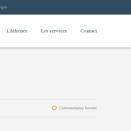
ligne
L’Athénée
Les services
Contact
sur
Commentaires fermés
Journée
Pyjama
au