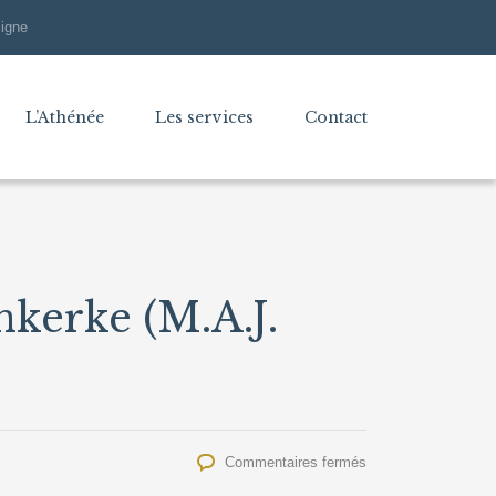
ligne
L’Athénée
Les services
Contact
nkerke (M.A.J.
sur
Commentaires fermés
Voyage