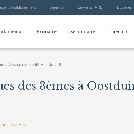
rojet d’établissement
Agenda
La vie à l’ARB
Ecole en 
ndamental
Primaire
Secondaire
Internat
es à Oostduinkerke (M.A.J. Jour 4)
ues des 3èmes à Oostdui
,
SECONDAIRE