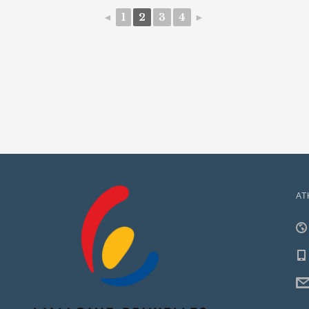
◄
1
2
3
4
►
AT