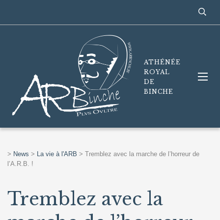
ATHÉNÉE
ROYAL
DE
BINCHE
>
News
>
La vie à l'ARB
>
Tremblez avec la marche de l’horreur de
l’A.R.B. !
Tremblez avec la