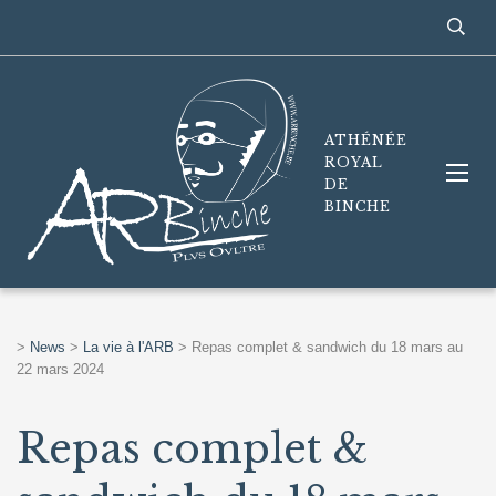
ATHÉNÉE
ROYAL
DE
BINCHE
>
News
>
La vie à l'ARB
>
Repas complet & sandwich du 18 mars au
22 mars 2024
Repas complet &