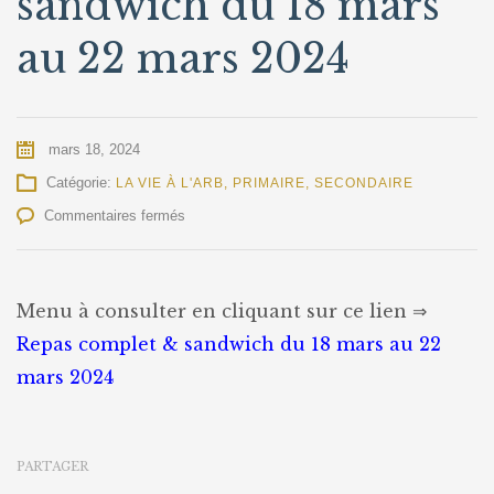
sandwich du 18 mars
au 22 mars 2024
mars 18, 2024
Catégorie:
LA VIE À L'ARB
,
PRIMAIRE
,
SECONDAIRE
sur
Commentaires fermés
Repas
complet
&
sandwich
Menu à consulter en cliquant sur ce lien ⇒
du
Repas complet & sandwich du 18 mars au 22
18
mars
mars 2024
au
22
mars
2024
PARTAGER