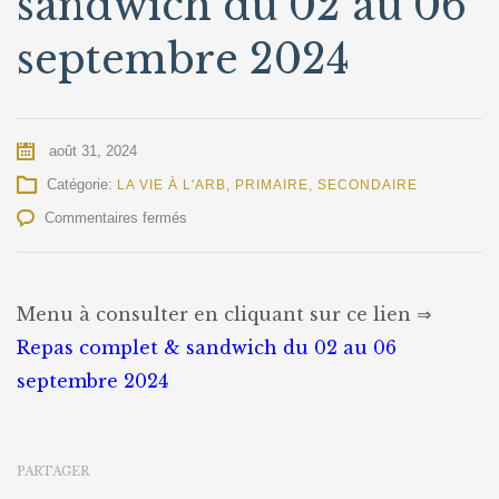
sandwich du 02 au 06
septembre 2024
août 31, 2024
Catégorie:
LA VIE À L'ARB
,
PRIMAIRE
,
SECONDAIRE
sur
Commentaires fermés
Repas
complet
&
sandwich
Menu à consulter en cliquant sur ce lien ⇒
du
Repas complet & sandwich du 02 au 06
02
au
septembre 2024
06
septembre
2024
PARTAGER