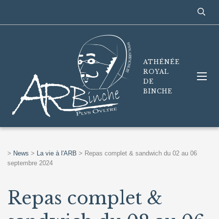
ATHÉNÉE
ROYAL
DE
BINCHE
>
News
>
La vie à l'ARB
>
Repas complet & sandwich du 02 au 06
septembre 2024
Repas complet &