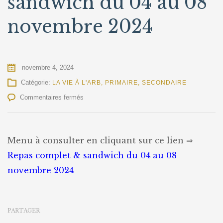
sandwich du 04 au 08
novembre 2024
novembre 4, 2024
Catégorie:
LA VIE À L'ARB
,
PRIMAIRE
,
SECONDAIRE
sur
Commentaires fermés
Repas
complet
&
sandwich
Menu à consulter en cliquant sur ce lien ⇒
du
Repas complet & sandwich du 04 au 08
04
au
novembre 2024
08
novembre
2024
PARTAGER