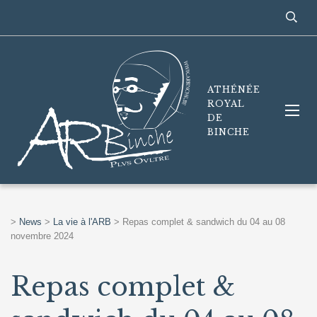
ATHÉNÉE
ROYAL
DE
BINCHE
>
News
>
La vie à l'ARB
>
Repas complet & sandwich du 04 au 08
novembre 2024
Repas complet &