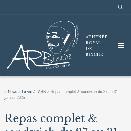
ATHÉNÉE
ROYAL
DE
BINCHE
>
News
>
La vie à l'ARB
>
Repas complet & sandwich du 27 au 31
janvier 2025
Repas complet &