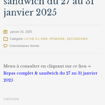
sandwich du 27 au 31
janvier 2025
janvier 24, 2025
Catégorie:
LA VIE À L'ARB
,
PRIMAIRE
,
SECONDAIRE
sur
Commentaires fermés
Repas
complet
&
sandwich
Menu à consulter en cliquant sur ce lien ⇒
du
Repas complet & sandwich du 27 au 31 janvier
27
au
2025
31
janvier
2025
PARTAGER