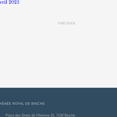
sandwich
vril 2025
du
31
mars
au
PARTAGER
04
avril
2025
HÉNÉE ROYAL DE BINCHE
Place des Droits de l'Homme 15, 7130 Binche