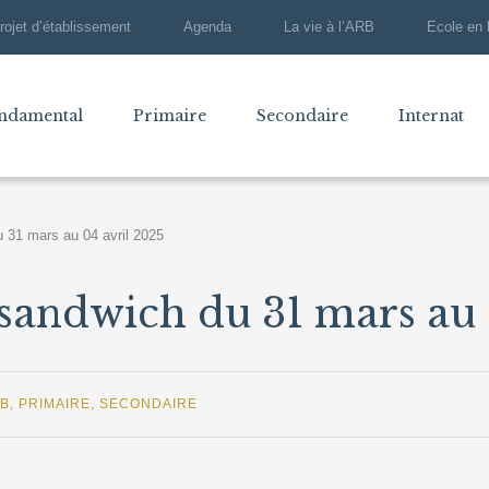
rojet d’établissement
Agenda
La vie à l’ARB
Ecole en 
ndamental
Primaire
Secondaire
Internat
 31 mars au 04 avril 2025
sandwich du 31 mars au 
RB
,
PRIMAIRE
,
SECONDAIRE