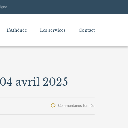
ligne
L’Athénée
Les services
Contact
04 avril 2025
sur
Commentaires fermés
Repas
complet
&