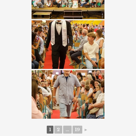
1
2
...
19
►