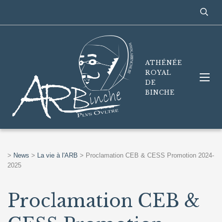
ATHÉNÉE
ROYAL
DE
BINCHE
>
News
>
La vie à l'ARB
>
Proclamation CEB & CESS Promotion 2024-
2025
Proclamation CEB &