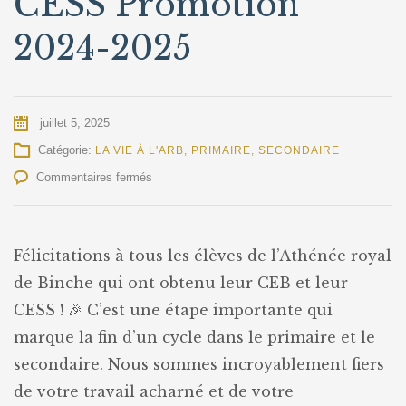
CESS Promotion
2024-2025
juillet 5, 2025
Catégorie:
LA VIE À L'ARB
,
PRIMAIRE
,
SECONDAIRE
sur
Commentaires fermés
Proclamation
CEB
&
CESS
Félicitations à tous les élèves de l’Athénée royal
Promotion
de Binche qui ont obtenu leur CEB et leur
2024-
2025
CESS ! 🎉 C’est une étape importante qui
marque la fin d’un cycle dans le primaire et le
secondaire. Nous sommes incroyablement fiers
de votre travail acharné et de votre