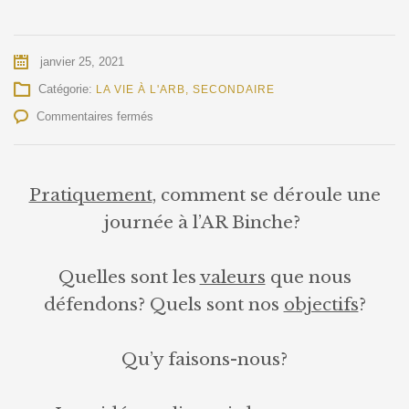
janvier 25, 2021
Catégorie:
LA VIE À L'ARB
,
SECONDAIRE
sur
Commentaires fermés
Etudier
à
l’ARB
–
Pratiquement
, comment se déroule une
« Fenêtres
journée à l’AR Binche?
ouvertes »
Quelles sont les
valeurs
que nous
défendons? Quels sont nos
objectifs
?
Qu’y faisons-nous?